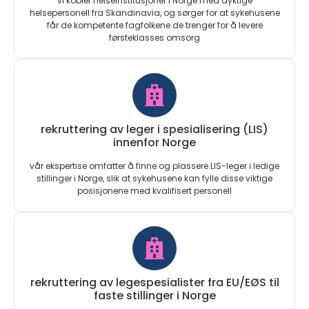
vi kobler helseinstitusjoner i Norge med dyktige
helsepersonell fra Skandinavia, og sørger for at sykehusene
får de kompetente fagfolkene de trenger for å levere
førsteklasses omsorg
rekruttering av leger i spesialisering (LIS)
innenfor Norge
vår ekspertise omfatter å finne og plassere LIS-leger i ledige
stillinger i Norge, slik at sykehusene kan fylle disse viktige
posisjonene med kvalifisert personell
rekruttering av legespesialister fra EU/EØS til
faste stillinger i Norge