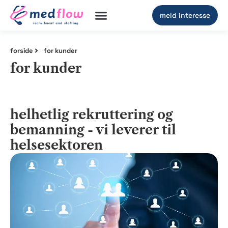
meld interesse
våre tjenester
forside
for kunder
for kunder
helhetlig rekruttering og
bemanning - vi leverer til
helsesektoren