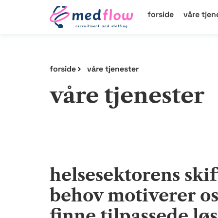
forside
våre tjen
forside
våre tjenester
våre tjenester
helsesektorens ski
behov motiverer oss
finne tilpassede lø