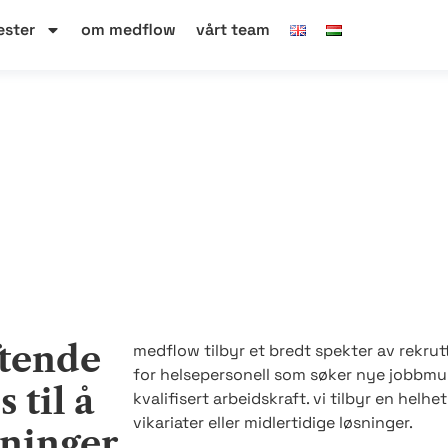
ester
om medflow
vårt team
ftende
medflow tilbyr et bredt spekter av rekru
for helsepersonell som søker nye jobbmul
 til å
kvalifisert arbeidskraft. vi tilbyr en helhe
vikariater eller midlertidige løsninger.
sninger